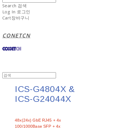
Search
검색
Log In
로그인
Cart
장바구니
CONETCN
ICS-G4804X &
ICS-G24044X
문의
48x(24x) GbE RJ45 + 4x
100/1000Base SFP + 4x