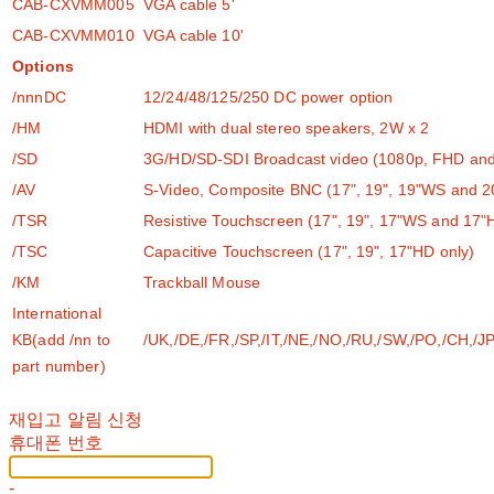
CAB-CXVMM005
VGA cable 5'
CAB-CXVMM010
VGA cable 10'
Options
/nnnDC
12/24/48/125/250 DC power option
/HM
HDMI with dual stereo speakers, 2W x 2
/SD
3G/HD/SD-SDI Broadcast video (1080p, FHD and
/AV
S-Video, Composite BNC (17", 19", 19"WS and 20
/TSR
Resistive Touchscreen (17", 19", 17"WS and 17"
/TSC
Capacitive Touchscreen (17", 19", 17"HD only)
/KM
Trackball Mouse
International
KB(add /nn to
/UK,/DE,/FR,/SP,/IT,/NE,/NO,/RU,/SW,/PO,/CH,/J
part number)
재입고 알림 신청
휴대폰 번호
-