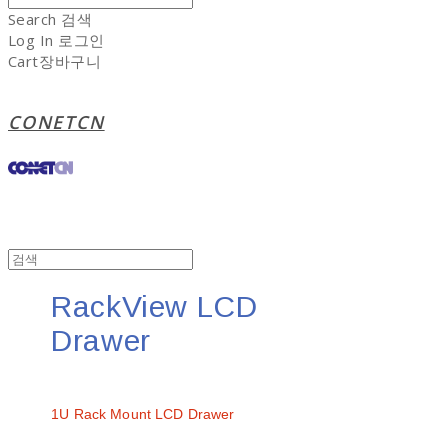
Search
검색
Log In
로그인
Cart
장바구니
CONETCN
RackView LCD
Drawer
문의
1U Rack Mount LCD Drawer