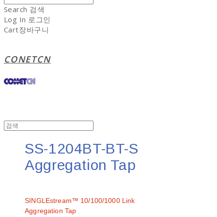
Search
검색
Log In
로그인
Cart
장바구니
CONETCN
SS-1204BT-BT-S
Aggregation Tap
문의
SINGLEstream™ 10/100/1000 Link
Aggregation Tap