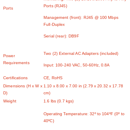
Ports (RJ45)
Ports
Management (front): RJ45 @ 100 Mbps
Full-Duplex
Serial (rear): DB9F
Two (2) External AC Adapters (included)
Power
Requirements
Input: 100-240 VAC, 50-60Hz, 0.8A
Certifications
CE, RoHS
Dimensions (H x W x
1.10 x 8.00 x 7.00 in (2.79 x 20.32 x 17.78
D)
cm)
Weight
1.6 lbs (0.7 kgs)
Operating Temperature: 32º to 104ºF (0º to
40ºC)