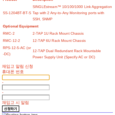
SINGLEstream™ 10/100/1000 Link Aggregation
SS-1204BT-BT-S
Tap with 2 Any-to-Any Monitoring ports with
SSH, SNMP
Optional Equipment
RMC-2
2-TAP 1U Rack Mount Chassis
RMC-12-2
12-TAP 6U Rack Mount Chassis
RPS-12-5-AC (or
12-TAP Dual Redundant Rack Mountable
-DC)
Power Supply Unit (Specify AC or DC)
재입고 알림 신청
휴대폰 번호
-
-
재입고 시 알림
신청하기