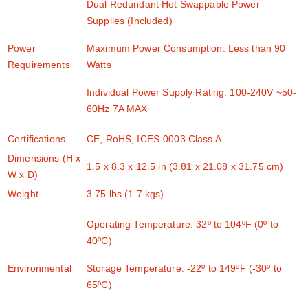
Dual Redundant Hot Swappable Power
Supplies (Included)
Power
Maximum Power Consumption: Less than 90
Requirements
Watts
Individual Power Supply Rating: 100-240V ~50-
60Hz 7A MAX
Certifications
CE, RoHS, ICES-0003 Class A
Dimensions (H x
1.5 x 8.3 x 12.5 in (3.81 x 21.08 x 31.75 cm)
W x D)
Weight
3.75 lbs (1.7 kgs)
Operating Temperature: 32º to 104ºF (0º to
40ºC)
Environmental
Storage Temperature: -22º to 149ºF (-30º to
65ºC)