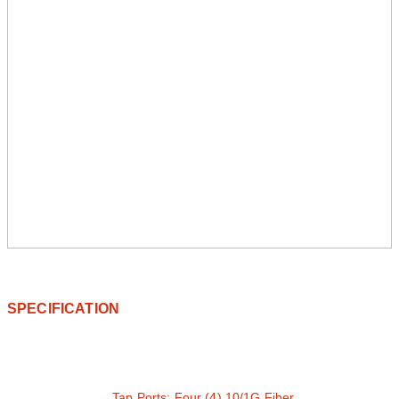
SPECIFICATION
Tap Ports: Four (4) 10/1G Fiber