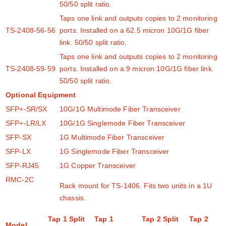
50/50 split ratio.
Taps one link and outputs copies to 2 monitoring
TS-2408-56-56
ports. Installed on a 62.5 micron 10G/1G fiber
link. 50/50 split ratio.
Taps one link and outputs copies to 2 monitoring
TS-2408-59-59
ports. Installed on a 9 micron 10G/1G fiber link.
50/50 split ratio.
Optional Equipment
SFP+-SR/SX
10G/1G Multimode Fiber Transceiver
SFP+-LR/LX
10G/1G Singlemode Fiber Transceiver
SFP-SX
1G Multimode Fiber Transceiver
SFP-LX
1G Singlemode Fiber Transceiver
SFP-RJ45
1G Copper Transceiver
RMC-2C
Rack mount for TS-1406. Fits two units in a 1U
chassis.
Tap 1 Split
Tap 1
Tap 2 Split
Tap 2
Model