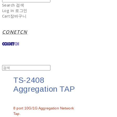
Search
검색
Log In
로그인
Cart
장바구니
CONETCN
TS-2408
Aggregation TAP
문의
8 port 10G/1G Aggregation Network
Tap.