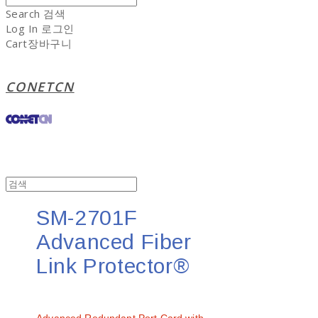
Search
검색
Log In
로그인
Cart
장바구니
CONETCN
SM-2701F
Advanced Fiber
Link Protector®
문의