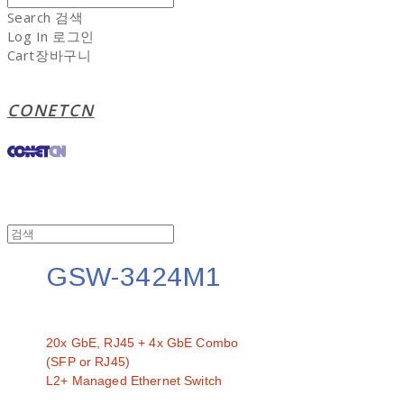
Search
검색
Log In
로그인
Cart
장바구니
CONETCN
GSW-3424M1
문의
20x GbE, RJ45 + 4x GbE Combo
(SFP or RJ45)
L2+ Managed Ethernet Switch