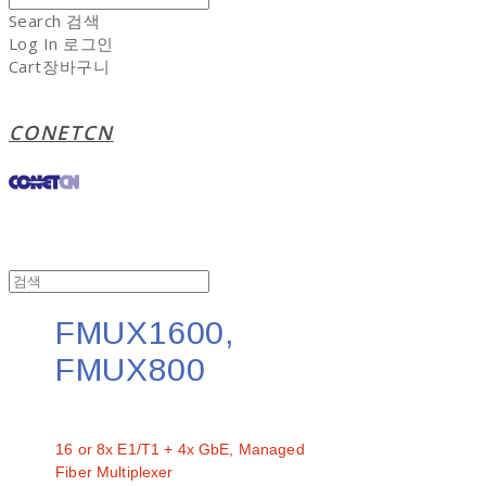
Search
검색
Log In
로그인
Cart
장바구니
CONETCN
FMUX1600,
FMUX800
문의
16 or 8x E1/T1 + 4x GbE, Managed
Fiber Multiplexer