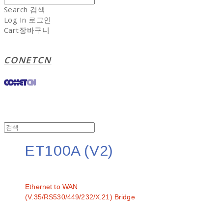
Search
검색
Log In
로그인
Cart
장바구니
CONETCN
ET100A (V2)
문의
Ethernet to WAN
(V.35/RS530/449/232/X.21) Bridge