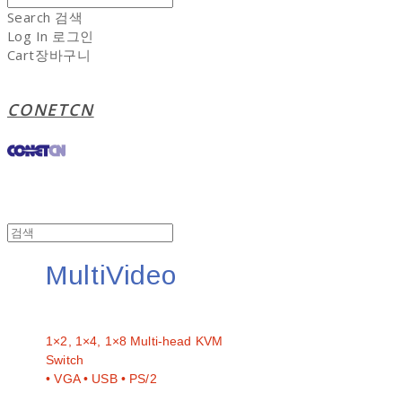
Search
검색
Log In
로그인
Cart
장바구니
CONETCN
MultiVideo
문의
1×2, 1×4, 1×8 Multi-head KVM
Switch
• VGA • USB • PS/2