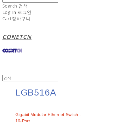
Search
검색
Log In
로그인
Cart
장바구니
CONETCN
LGB516A
문의
Gigabit Modular Ethernet Switch -
16-Port