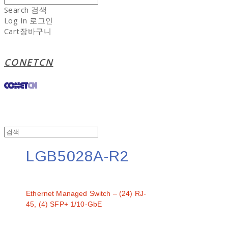
Search
검색
Log In
로그인
Cart
장바구니
CONETCN
LGB5028A-R2
문의
Ethernet Managed Switch – (24) RJ-
45, (4) SFP+ 1/10-GbE