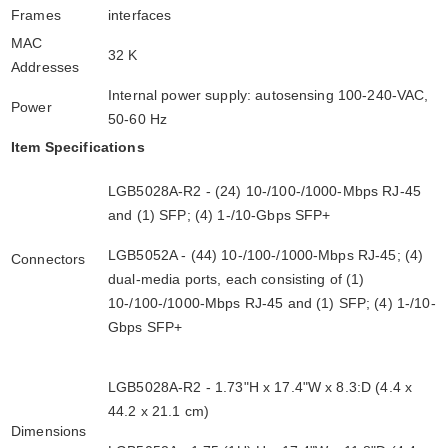
Frames
interfaces
MAC
32 K
Addresses
Internal power supply: autosensing 100-240-VAC,
Power
50-60 Hz
Item Specifications
LGB5028A-R2 - (24) 10-/100-/1000-Mbps RJ-45
and (1) SFP; (4) 1-/10-Gbps SFP+
LGB5052A - (44) 10-/100-/1000-Mbps RJ-45; (4)
Connectors
dual-media ports, each consisting of (1)
10-/100-/1000-Mbps RJ-45 and (1) SFP; (4) 1-/10-
Gbps SFP+
LGB5028A-R2 - 1.73"H x 17.4"W x 8.3:D (4.4 x
44.2 x 21.1 cm)
Dimensions