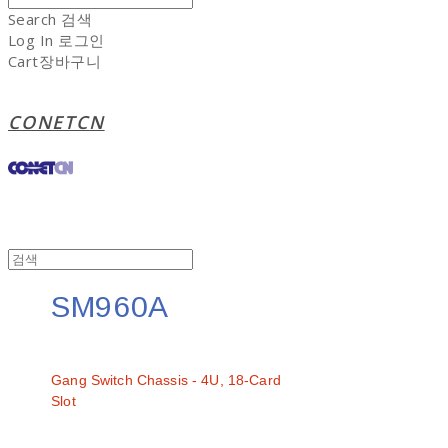
Search
검색
Log In
로그인
Cart
장바구니
CONETCN
SM960A
문의
Gang Switch Chassis - 4U, 18-Card
Slot